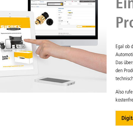
Ei
Pr
Egal ob d
Automoti
Das übers
den Prod
technisc
Also rufe
kostenfre
Digit