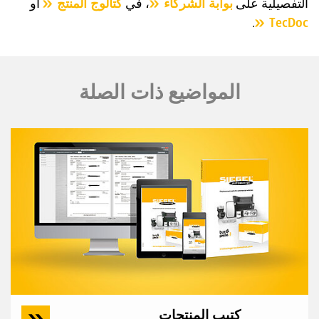
التفصيلية على
بوابة الشركاء
، في
كتالوج المنتج
أو
.
TecDoc
المواضيع ذات الصلة
كتيب المنتجات