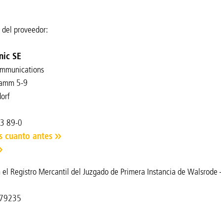
n del proveedor:
nic SE
ommunications
amm 5-9
orf
73 89-0
s cuanto antes
n el Registro Mercantil del Juzgado de Primera Instancia de Walsro
79235