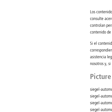
Los contenido
consulte acer
controlan per
contenido de 
Si el conteni
correspondien
asistencia le
nosotros y, s
Picture
siegel-automo
siegel-automo
siegel-automo
siegel-automo