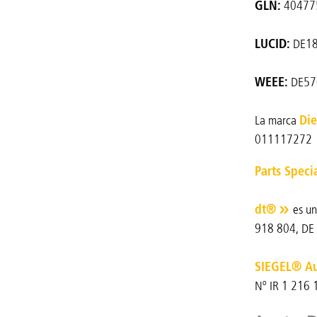
GLN:
404775
LUCID:
DE18
WEEE:
DE57
La marca
Die
011117272
Parts Speci
dt®
es un
918 804, DE
SIEGEL® A
Nº IR 1 216 