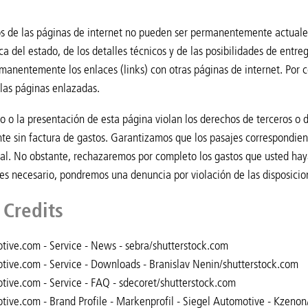
s de las páginas de internet no pueden ser permanentemente actuales
ca del estado, de los detalles técnicos y de las posibilidades de entre
manentemente los enlaces (links) con otras páginas de internet. Por 
las páginas enlazadas.
do o la presentación de esta página violan los derechos de terceros o 
te sin factura de gastos. Garantizamos que los pasajes correspondient
gal. No obstante, rechazaremos por completo los gastos que usted ha
i es necesario, pondremos una denuncia por violación de las disposic
 Credits
tive.com - Service - News - sebra/shutterstock.com
tive.com - Service - Downloads - Branislav Nenin/shutterstock.com
tive.com - Service - FAQ - sdecoret/shutterstock.com
tive.com - Brand Profile - Markenprofil - Siegel Automotive - Kzeno