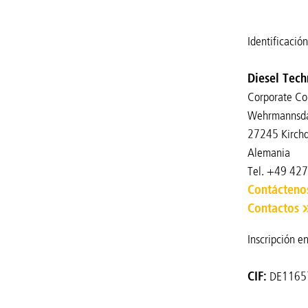
Identificació
Diesel Tech
Corporate C
Wehrmannsd
27245 Kirchd
Alemania
Tel. +49 42
Contácteno
Contactos
Inscripción e
CIF:
DE1165