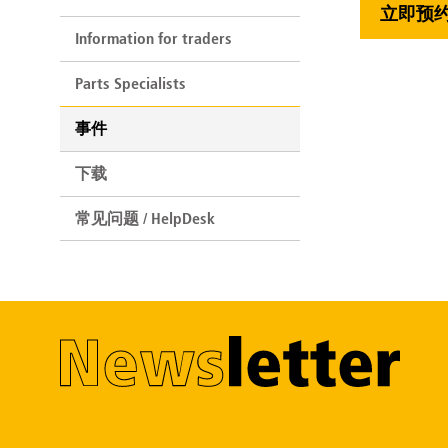
立即预
Information for traders
Parts Specialists
事件
下载
常见问题 / HelpDesk