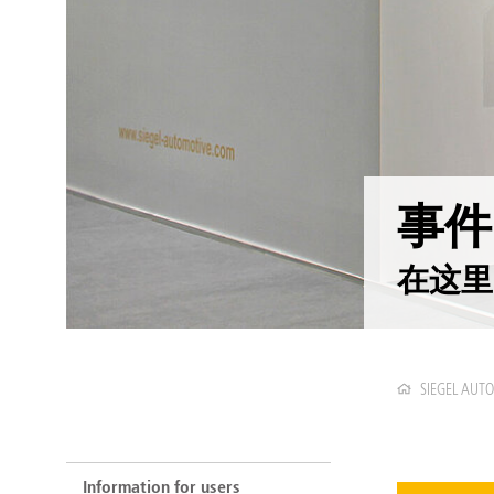
事件
在这里
SIEGEL AUT
Information for users